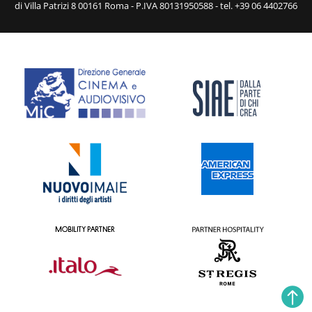
di Villa Patrizi 8 00161 Roma - P.IVA 80131950588 - tel. +39 06 4402766