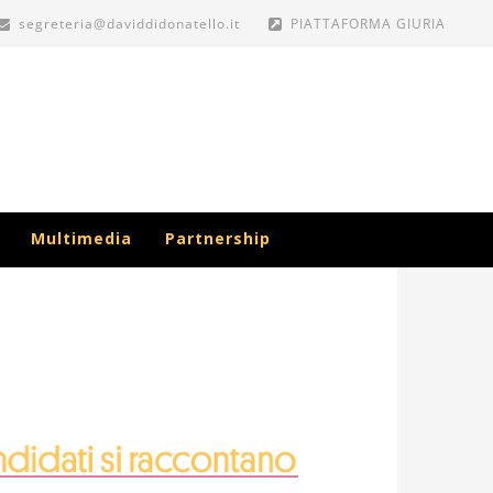
segreteria@daviddidonatello.it
PIATTAFORMA GIURIA
Multimedia
Partnership