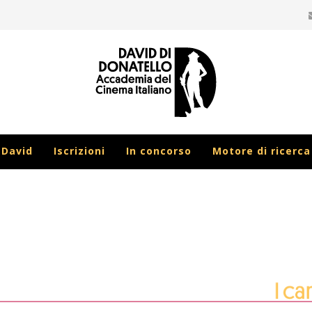
 David
Iscrizioni
In concorso
Motore di ricerca