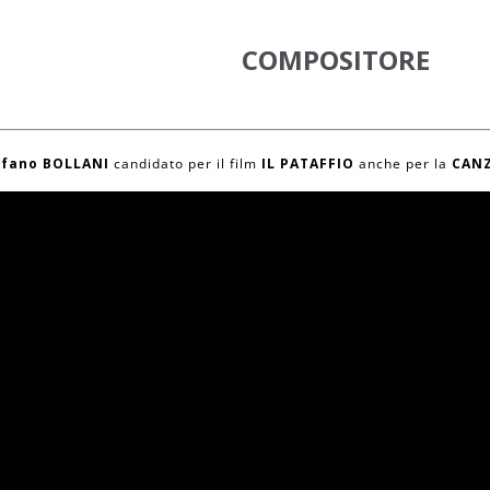
COMPOSITORE
efano BOLLANI
candidato per il film
IL PATAFFIO
anche per la
CANZ