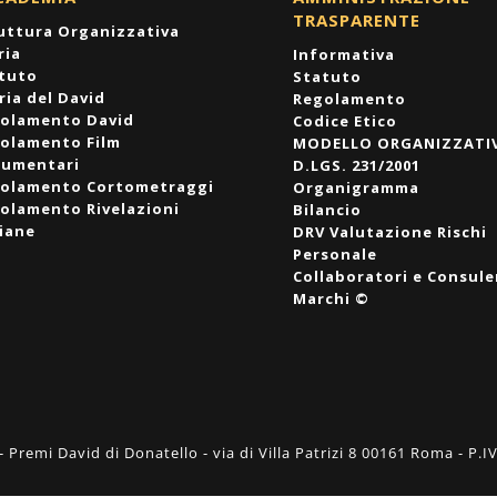
TRASPARENTE
uttura Organizzativa
ria
Informativa
tuto
Statuto
ria del David
Regolamento
olamento David
Codice Etico
olamento Film
MODELLO ORGANIZZATI
umentari
D.LGS. 231/2001
olamento Cortometraggi
Organigramma
olamento Rivelazioni
Bilancio
liane
DRV Valutazione Rischi
Personale
Collaboratori e Consule
Marchi ©
mi David di Donatello - via di Villa Patrizi 8 00161 Roma - P.IV