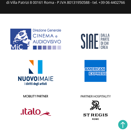
di Villa Patrizi 8 00161 Roma - P.IVA 80131950588 - tel. +39 06 4402766