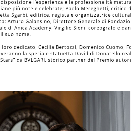
isposizione l’esperienza e la professionalità maturat
aliane più note e celebrate; Paolo Mereghetti, critico 
betta Sgarbi, editrice, regista e organizzatrice cultur
ca; Arturo Galansino, Direttore Generale di Fondazio
le di Anica Academy; Virgilio Sieni, coreografo e da
 il suo nome.
 loro dedicato, Cecilia Bertozzi, Domenico Cuomo, F
everanno la speciale statuetta David di Donatello re
ing Stars” da BVLGARI, storico partner del Premio auto