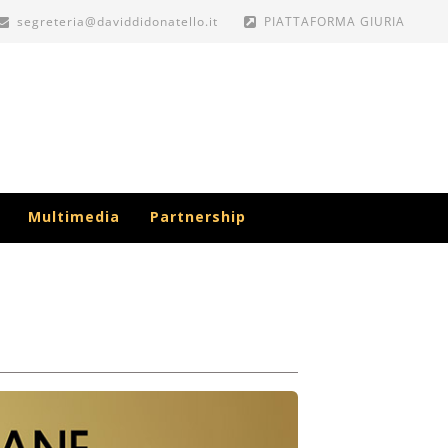
segreteria@daviddidonatello.it
PIATTAFORMA GIURIA
Multimedia
Partnership