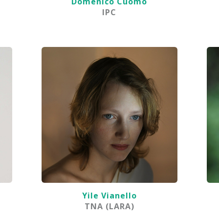
Domenico Cuomo
IPC
Yile Vianello
TNA (LARA)