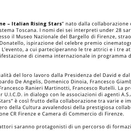
ne – Italian Rising Stars
” nato dalla collaborazione
stema Toscana. I nomi dei sei interpreti under 28 sa
sso il Museo Nazionale del Bargello di Firenze, strao
a Donatello, ispirazione del celebre premio cinemato
L’evento, a cui parteciperanno le tre attrici e i tre a
anifestazione di cinema internazionale in programma 
 qualità del loro lavoro dalla Presidenza del David e d
doardo De Angelis, Domenico Dinoia, Francesco Giamb
 Francesco Ranieri Martinotti, Francesco Rutelli. La pr
r U.I.C.D. in dialogo con le associazioni di agenti A.S.
 Stars” è così frutto della collaborazione tra varie e 
tero della Cultura avvalendosi della prestigiosa coll
one CR Firenze e Camera di Commercio di Firenze.
 attori saranno protagonisti di un percorso di formaz