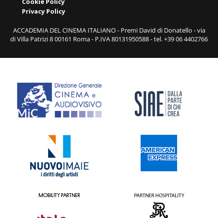
Cookie Policy
Privacy Policy
ACCADEMIA DEL CINEMA ITALIANO - Premi David di Donatello - via
di Villa Patrizi 8 00161 Roma - P.IVA 80131950588 - tel. +39 06 4402766