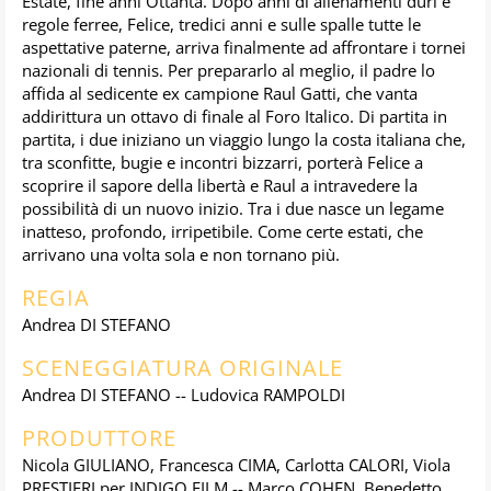
Estate, fine anni Ottanta. Dopo anni di allenamenti duri e
regole ferree, Felice, tredici anni e sulle spalle tutte le
aspettative paterne, arriva finalmente ad affrontare i tornei
nazionali di tennis. Per prepararlo al meglio, il padre lo
affida al sedicente ex campione Raul Gatti, che vanta
addirittura un ottavo di finale al Foro Italico. Di partita in
partita, i due iniziano un viaggio lungo la costa italiana che,
tra sconfitte, bugie e incontri bizzarri, porterà Felice a
scoprire il sapore della libertà e Raul a intravedere la
possibilità di un nuovo inizio. Tra i due nasce un legame
inatteso, profondo, irripetibile. Come certe estati, che
arrivano una volta sola e non tornano più.
REGIA
Andrea DI STEFANO
SCENEGGIATURA ORIGINALE
Andrea DI STEFANO -- Ludovica RAMPOLDI
PRODUTTORE
Nicola GIULIANO, Francesca CIMA, Carlotta CALORI, Viola
PRESTIERI per INDIGO FILM -- Marco COHEN, Benedetto