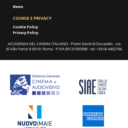
News
COOKIE E PRIVACY
Cookie Policy
Privacy Policy
ACCADEMIA DEL CINEMA ITALIANO - Premi David di Donatello - via
di Villa Patrizi 8 00161 Roma - P.IVA 80131950588 - tel. +39 06 4402766