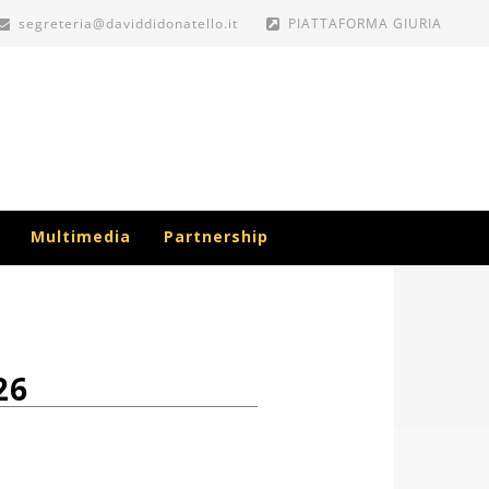
segreteria@daviddidonatello.it
PIATTAFORMA GIURIA
Multimedia
Partnership
26