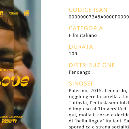
CODICE ISAN
000000073A8A0000P000
CATEGORIA
Film italiano
DURATA
109'
DISTRIBUZIONE
Fandango
SINOSSI
Palermo, 2015. Leonardo, 19
raggiungere la sorella a Lo
Tuttavia, l’entusiasmo inizi
d’impulso all’Università di
qui, molla il corso e decid
di “bella lingua” italiani.
sporadica e strana sociali