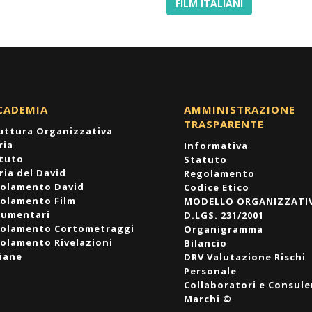
FILM ITALIANI
CADEMIA
AMMINISTRAZIONE
TRASPARENTE
uttura Organizzativa
ria
Informativa
tuto
Statuto
ria del David
Regolamento
olamento David
Codice Etico
olamento Film
MODELLO ORGANIZZATI
umentari
D.LGS. 231/2001
olamento Cortometraggi
Organigramma
olamento Rivelazioni
Bilancio
liane
DRV Valutazione Rischi
Personale
Collaboratori e Consule
Marchi ©