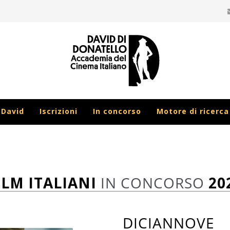
 David
Iscrizioni
In concorso
Motore di ricerca
ILM ITALIANI
IN CONCORSO
20
DICIANNOVE