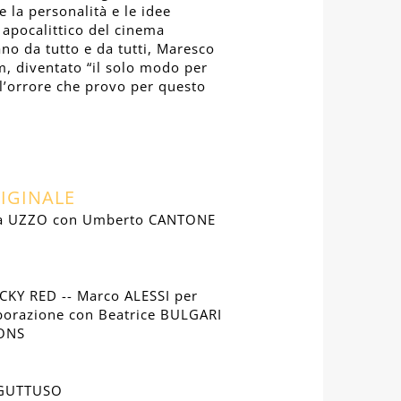
e la personalità e le idee
 apocalittico del cinema
tano da tutto e da tutti, Maresco
m, diventato “il solo modo per
ll’orrore che provo per questo
IGINALE
ia UZZO con Umberto CANTONE
CKY RED -- Marco ALESSI per
borazione con Beatrice BULGARI
ONS
o GUTTUSO