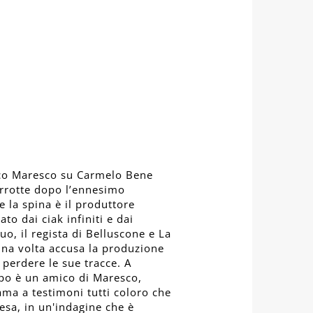
anco Maresco su Carmelo Bene
rrotte dopo l’ennesimo
e la spina è il produttore
to dai ciak infiniti e dai
suo, il regista di Belluscone e La
una volta accusa la produzione
i perdere le sue tracce. A
appo è un amico di Maresco,
ma a testimoni tutti coloro che
esa, in un'indagine che è