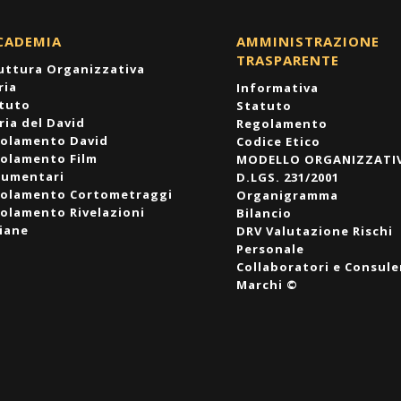
CADEMIA
AMMINISTRAZIONE
TRASPARENTE
uttura Organizzativa
ria
Informativa
tuto
Statuto
ria del David
Regolamento
olamento David
Codice Etico
olamento Film
MODELLO ORGANIZZATI
umentari
D.LGS. 231/2001
olamento Cortometraggi
Organigramma
olamento Rivelazioni
Bilancio
liane
DRV Valutazione Rischi
Personale
Collaboratori e Consule
Marchi ©