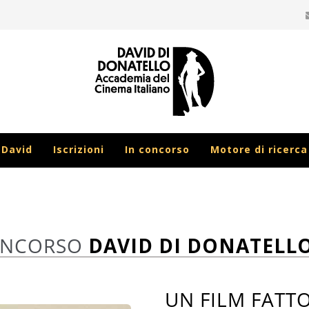
 David
Iscrizioni
In concorso
Motore di ricerca
ONCORSO
DAVID DI DONATELLO
UN FILM FATT