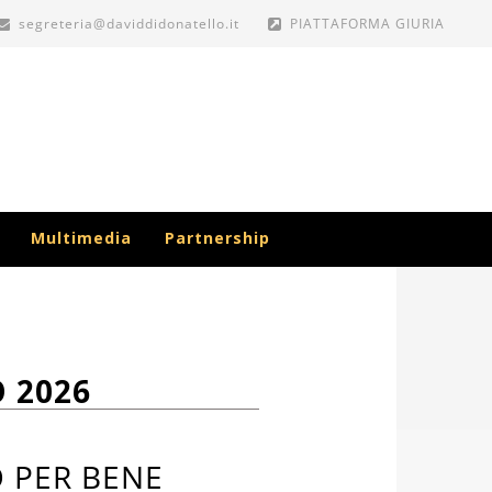
segreteria@daviddidonatello.it
PIATTAFORMA GIURIA
Multimedia
Partnership
 2026
O PER BENE